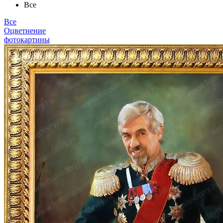
Все
Все
Оцветнение
фотокартины