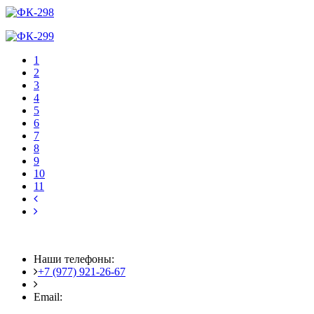
1
2
3
4
5
6
7
8
9
10
11
Наши телефоны:
+7 (977) 921-26-67
+7 (916) 875-35-30
Email:
fotoshedevry@mail.ru