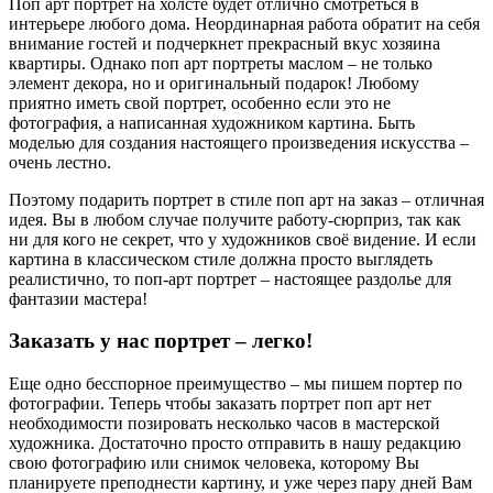
Поп арт портрет на холсте будет отлично смотреться в
интерьере любого дома. Неординарная работа обратит на себя
внимание гостей и подчеркнет прекрасный вкус хозяина
квартиры. Однако поп арт портреты маслом – не только
элемент декора, но и оригинальный подарок! Любому
приятно иметь свой портрет, особенно если это не
фотография, а написанная художником картина. Быть
моделью для создания настоящего произведения искусства –
очень лестно.
Поэтому подарить портрет в стиле поп арт на заказ – отличная
идея. Вы в любом случае получите работу-сюрприз, так как
ни для кого не секрет, что у художников своё видение. И если
картина в классическом стиле должна просто выглядеть
реалистично, то поп-арт портрет – настоящее раздолье для
фантазии мастера!
Заказать у нас портрет – легко!
Еще одно бесспорное преимущество – мы пишем портер по
фотографии. Теперь чтобы заказать портрет поп арт нет
необходимости позировать несколько часов в мастерской
художника. Достаточно просто отправить в нашу редакцию
свою фотографию или снимок человека, которому Вы
планируете преподнести картину, и уже через пару дней Вам