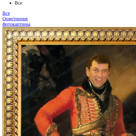
Все
Все
Оцветнение
фотокартины