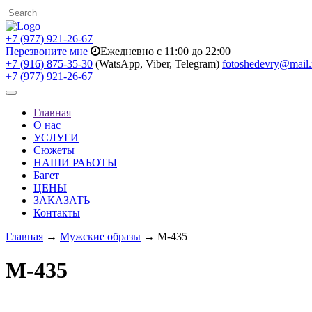
+7 (977) 921-26-67
Перезвоните мне
Ежедневно с 11:00 до 22:00
+7 (916) 875-35-30
(WatsApp, Viber, Telegram)
fotoshedevry@mail.
+7 (977) 921-26-67
Toggle
navigation
Главная
О нас
УСЛУГИ
Сюжеты
НАШИ РАБОТЫ
Багет
ЦЕНЫ
ЗАКАЗАТЬ
Контакты
Главная
→
Мужские образы
→ M-435
M-435